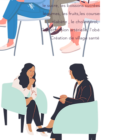
le sucre, les boissons sucrées, les
légumes, les fruits,les courses, le
diabète , le cholestérol,
l'hypertension artérielle, l'obésité.
Création de village santé