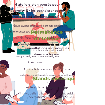
4 ateliers bien pensés pour
approfondir les connaissances et
pratiques en alimentation saine
Nous avons mis au point un projet
Permanence
diététique en 4 ateliers ( 1h30). L'idée
est de faire monter le public en
diététique
compétence sur l'équilibre
Consultations individuelles
alimentaire et le choix des aliments
dans vos locaux
en jouant, en manipulant, en
réfléchissant....
Un diététicien sera dédié à vos
salariés, vos bénéficiaires, vos élèves,
Stands diététiques
...,
et fera de la prise en charge
Informations
individuelle. Bilan diététique et suivi.
Animation diététique ludique sur des
thèmes comme: